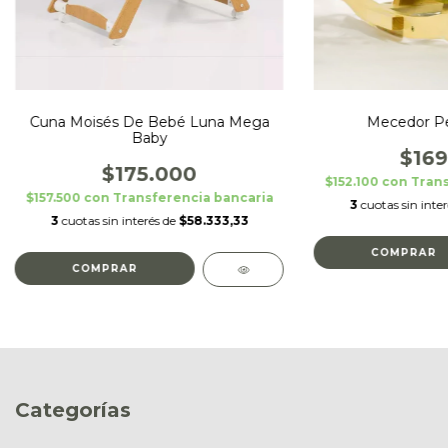
Cuna Moisés De Bebé Luna Mega
Mecedor Pe
Baby
$169
$175.000
$152.100
con
Trans
$157.500
con
Transferencia bancaria
3
cuotas sin inte
3
cuotas sin interés de
$58.333,33
Categorías