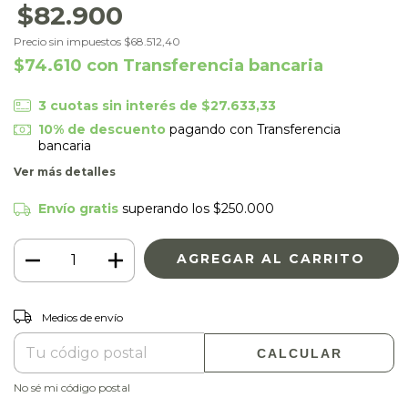
$82.900
Precio sin impuestos
$68.512,40
$74.610
con
Transferencia bancaria
3
cuotas sin interés de
$27.633,33
10% de descuento
pagando con Transferencia
bancaria
Ver más detalles
Envío gratis
superando los
$250.000
CAMBIAR CP
Entregas para el CP:
Medios de envío
CALCULAR
No sé mi código postal