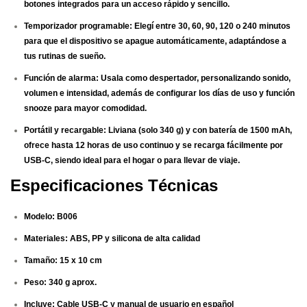
botones integrados para un acceso rápido y sencillo.
Temporizador programable:
Elegí entre 30, 60, 90, 120 o 240 minutos
para que el dispositivo se apague automáticamente, adaptándose a
tus rutinas de sueño.
Función de alarma:
Usala como despertador, personalizando sonido,
volumen e intensidad, además de configurar los días de uso y función
snooze para mayor comodidad.
Portátil y recargable:
Liviana (solo 340 g) y con batería de 1500 mAh,
ofrece hasta 12 horas de uso continuo y se recarga fácilmente por
USB-C, siendo ideal para el hogar o para llevar de viaje.
Especificaciones Técnicas
Modelo:
B006
Materiales:
ABS, PP y silicona de alta calidad
Tamaño:
15 x 10 cm
Peso:
340 g aprox.
Incluye:
Cable USB-C y manual de usuario en español