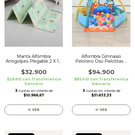
Manta Alfombra
Alfombra Gimnasio
Antigolpes Plegable 2 X 1,5
Pelotero Oso Pelotitas Y
mt 10mm Priori
Juguetes
Panda/Pista
$32.900
$94.900
$29.610
con
Transferencia
$85.410
con
Transferencia
bancaria
bancaria
3
cuotas sin interés de
3
cuotas sin interés de
$10.966,67
$31.633,33
VER
VER