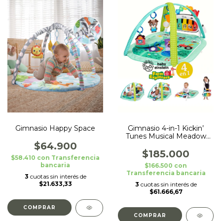
Gimnasio Happy Space
Gimnasio 4-in-1 Kickin’
Tunes Musical Meadow
Baby Einstein
$64.900
$185.000
$58.410
con
Transferencia
bancaria
$166.500
con
Transferencia bancaria
3
cuotas sin interés de
$21.633,33
3
cuotas sin interés de
$61.666,67