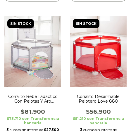
SIN STOCK
SIN STOCK
Corralito Bebe Didactico
Corralito Desarmable
Con Pelotas Y Aro
Pelotero Love 880
Basquet Love Gris
$81.900
$56.900
$73.710
con
Transferencia
$51.210
con
Transferencia
bancaria
bancaria
3
cuotas sin interés de
$27.300
3
cuotas sin interés de