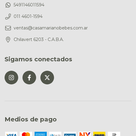
5491146011594
011 4601-1594
ventas@casamarianobebes.com.ar
Chilavert 6203 - C.A.B.A.
Sigamos conectados
Medios de pago