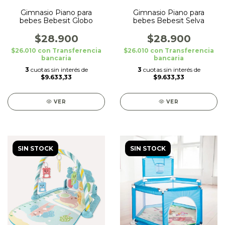
Gimnasio Piano para
Gimnasio Piano para
bebes Bebesit Globo
bebes Bebesit Selva
$28.900
$28.900
$26.010
con
Transferencia
$26.010
con
Transferencia
bancaria
bancaria
3
cuotas sin interés de
3
cuotas sin interés de
$9.633,33
$9.633,33
VER
VER
SIN STOCK
SIN STOCK