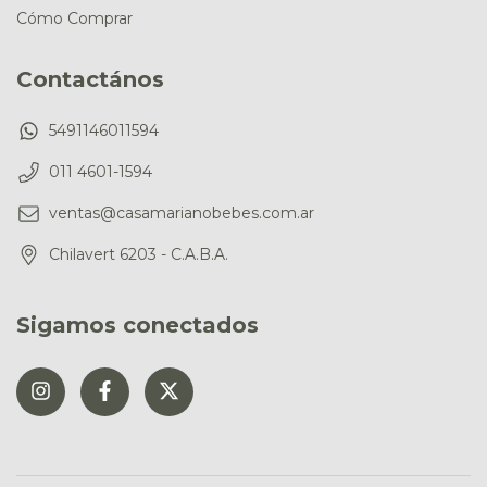
Cómo Comprar
Contactános
5491146011594
011 4601-1594
ventas@casamarianobebes.com.ar
Chilavert 6203 - C.A.B.A.
Sigamos conectados