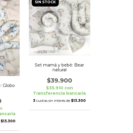
SIN STOCK
Set mamá y bebé: Bear
natural
$39.900
: Globo
$35.910
con
Transferencia bancaria
0
3
cuotas sin interés de
$13.300
n
ancaria
e
$13.300