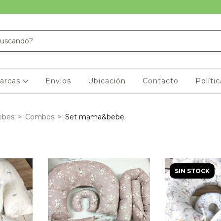
arcas
Envios
Ubicación
Contacto
Políti
ebes
>
Combos
>
Set mama&bebe
SIN STOCK