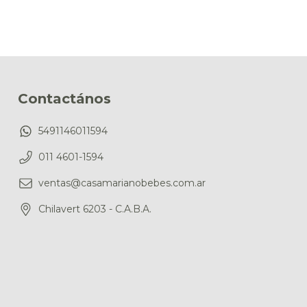
Contactános
5491146011594
011 4601-1594
ventas@casamarianobebes.com.ar
Chilavert 6203 - C.A.B.A.