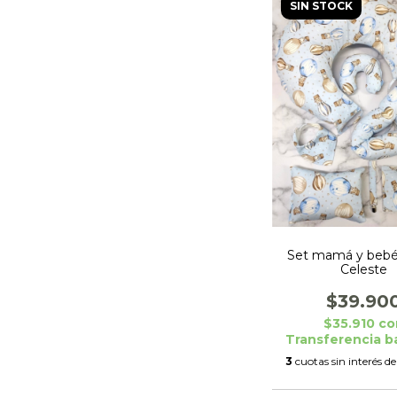
SIN STOCK
Set mamá y bebé
Celeste
$39.90
$35.910
co
Transferencia b
3
cuotas sin interés d