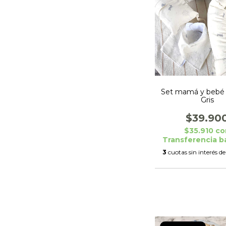
Set mamá y bebé 
Gris
$39.90
$35.910
co
Transferencia b
3
cuotas sin interés d