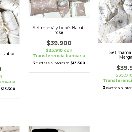
Set mamá y bebé: Bambi
rose
$39.900
$35.910
con
Set mamá 
: Rabbit
Transferencia bancaria
Marga
3
cuotas sin interés de
$13.300
$39.
0
$35.91
n
Transferenci
ancaria
3
cuotas sin inte
e
$13.300