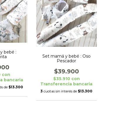
y bebé :
Set mamá y bebé : Oso
rita
Pescador
900
$39.900
0
con
$35.910
con
a bancaria
Transferencia bancaria
rés de
$13.300
3
cuotas sin interés de
$13.300