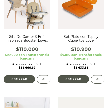
Silla De Comer 3 En 1
Set Plato con Tapa y
Tapizada Booster Love
Cubiertos Love
Beige
$110.000
$10.900
$99.000
con
Transferencia
$9.810
con
Transferencia
bancaria
bancaria
3
cuotas sin interés de
3
cuotas sin interés de
$36.666,67
$3.633,33