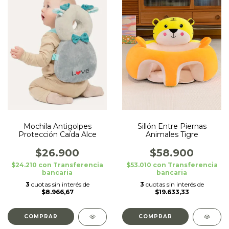
Mochila Antigolpes
Sillón Entre Piernas
Protección Caída Alce
Animales Tigre
$26.900
$58.900
$24.210
con
Transferencia
$53.010
con
Transferencia
bancaria
bancaria
3
cuotas sin interés de
3
cuotas sin interés de
$8.966,67
$19.633,33