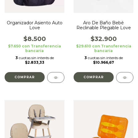
Organizador Asiento Auto
Aro De Baño Bebé
Love
Reclinable Plegable Love
$8.500
$32.900
$7.650
con
Transferencia
$29.610
con
Transferencia
bancaria
bancaria
3
cuotas sin interés de
3
cuotas sin interés de
$2.833,33
$10.966,67
COMPRAR