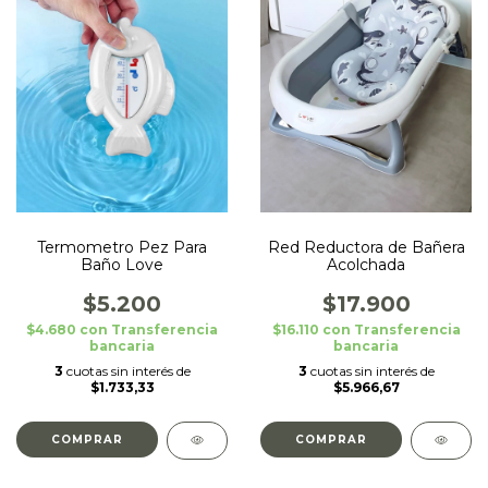
Termometro Pez Para
Red Reductora de Bañera
Baño Love
Acolchada
$5.200
$17.900
$4.680
con
Transferencia
$16.110
con
Transferencia
bancaria
bancaria
3
cuotas sin interés de
3
cuotas sin interés de
$1.733,33
$5.966,67
COMPRAR