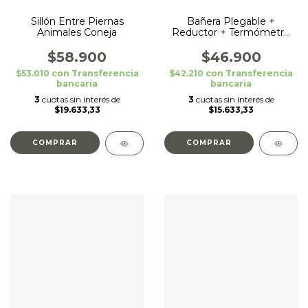
Sillón Entre Piernas
Bañera Plegable +
Animales Coneja
Reductor + Termómetro
Digital Love Gris
$58.900
$46.900
$53.010
con
Transferencia
$42.210
con
Transferencia
bancaria
bancaria
3
cuotas sin interés de
3
cuotas sin interés de
$19.633,33
$15.633,33