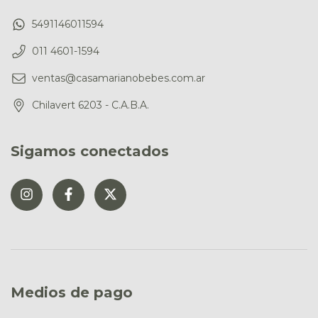
5491146011594
011 4601-1594
ventas@casamarianobebes.com.ar
Chilavert 6203 - C.A.B.A.
Sigamos conectados
Medios de pago