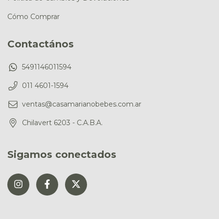
Cómo Comprar
Contactános
5491146011594
011 4601-1594
ventas@casamarianobebes.com.ar
Chilavert 6203 - C.A.B.A.
Sigamos conectados