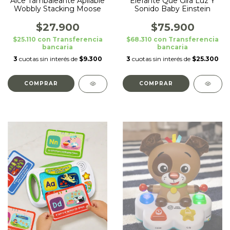
Alce Tambaleante Apilable
Elefante Que Gira Luz Y
Wobbly Stacking Moose
Sonido Baby Einstein
$27.900
$75.900
$25.110
con
Transferencia
$68.310
con
Transferencia
bancaria
bancaria
3
cuotas sin interés de
$9.300
3
cuotas sin interés de
$25.300