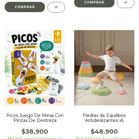
Picos Juego De Mesa Con
Piedras de Equilibrio
Pinzas De Destreza
Antideslizantes x5
$38.900
$48.900
$35.010
con
Transferencia
$44.010
con
Transferencia