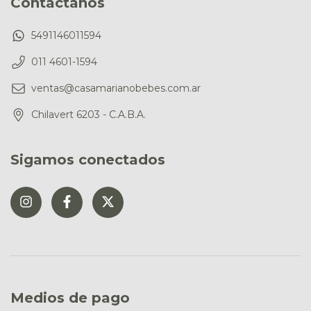
Contactános
5491146011594
011 4601-1594
ventas@casamarianobebes.com.ar
Chilavert 6203 - C.A.B.A.
Sigamos conectados
Medios de pago