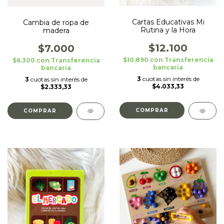
Cartas Educativas Mi
Cambia de ropa de
Rutina y la Hora
madera
$12.100
$7.000
$10.890
con
Transferencia
$6.300
con
Transferencia
bancaria
bancaria
3
cuotas sin interés de
3
cuotas sin interés de
$4.033,33
$2.333,33
COMPRAR