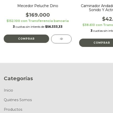
Caminador Andad
Mecedor Peluche Dino
Sonido Y Acti
$169.000
$42
$152.100
con
Transferencia bancaria
$38.610
con
Trans
3
cuotas sin interés de
$56.333,33
3
cuotas sin int
Categorías
Inicio
Quiénes Somos
Productos