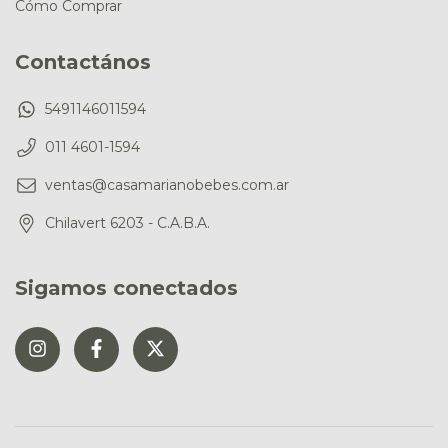
Cómo Comprar
Contactános
5491146011594
011 4601-1594
ventas@casamarianobebes.com.ar
Chilavert 6203 - C.A.B.A.
Sigamos conectados