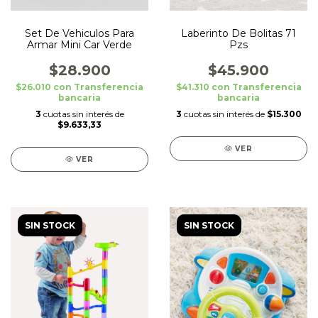
Set De Vehiculos Para
Laberinto De Bolitas 71
Armar Mini Car Verde
Pzs
$28.900
$45.900
$26.010
con
Transferencia
$41.310
con
Transferencia
bancaria
bancaria
3
cuotas sin interés de
3
cuotas sin interés de
$15.300
$9.633,33
VER
VER
SIN STOCK
SIN STOCK