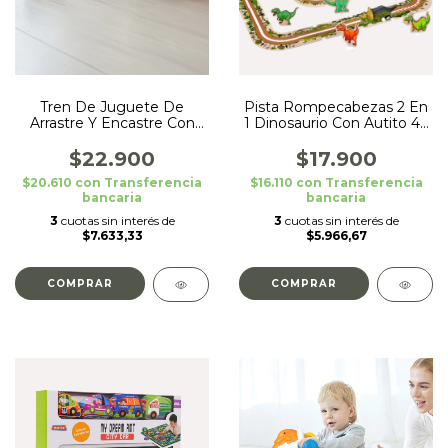
Tren De Juguete De
Pista Rompecabezas 2 En
Arrastre Y Encastre Con
1 Dinosaurio Con Autito 44
Formas
Piezas
$22.900
$17.900
$20.610
con
Transferencia
$16.110
con
Transferencia
bancaria
bancaria
3
cuotas sin interés de
3
cuotas sin interés de
$7.633,33
$5.966,67