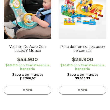
Volante De Auto Con
Pista de tren con estación
Luces Y Musica
de comida
$53.900
$28.900
$48.510
con
Transferencia
$26.010
con
Transferencia
bancaria
bancaria
3
cuotas sin interés de
3
cuotas sin interés de
$17.966,67
$9.633,33
VER
VER