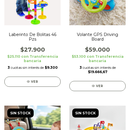
Laberinto De Bolitas 46
Volante GPS Driving
Pzs
Board
$27.900
$59.000
$25.110
con
Transferencia
$53.100
con
Transferencia
bancaria
bancaria
3
cuotas sin interés de
$9.300
3
cuotas sin interés de
$19.666,67
VER
VER
SIN STOCK
SIN STOCK