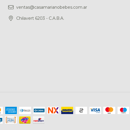
ventas@casamarianobebes.com.ar
Chilavert 6203 - C.A.B.A.