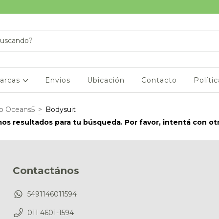
arcas
Envios
Ubicación
Contacto
Políti
ño Oceans5
>
Bodysuit
s resultados para tu búsqueda. Por favor, intentá con otro
Contactános
5491146011594
011 4601-1594