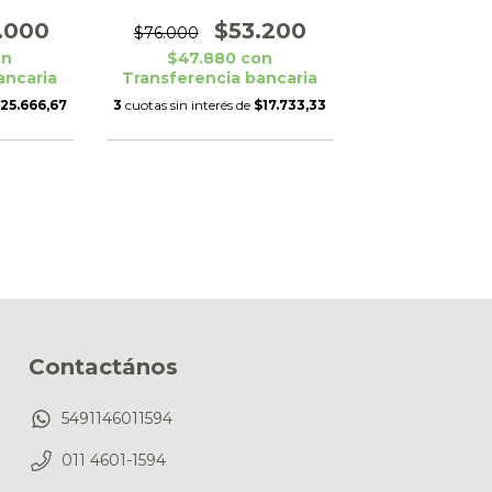
.000
$53.200
$76.000
on
$47.880
con
ancaria
Transferencia bancaria
25.666,67
3
cuotas sin interés de
$17.733,33
Contactános
5491146011594
011 4601-1594