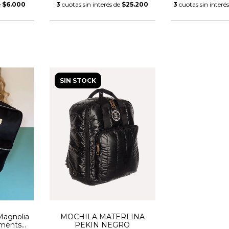
e
$6.000
3
cuotas sin interés de
$25.200
3
cuotas sin interé
SIN STOCK
Magnolia
MOCHILA MATERLINA
oments
PEKIN NEGRO