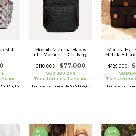
o Multi
Mochila Maternal Happy
Mochila Mate
Little Moments Otto Negro
Matilda + Lun
C/ Bolsillo Térmico
Little 
0
$77.000
$
$110.000
$129.900
on
$69.300
con
$81.83
ancaria
Transferencia bancaria
Transferenci
33.333,33
3
cuotas sin interés de
$25.666,67
3
cuotas sin inte
30
%
30
%