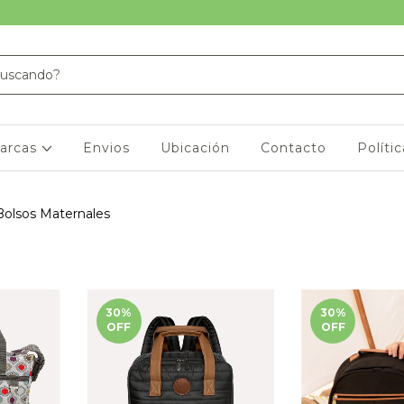
arcas
Envios
Ubicación
Contacto
Políti
Bolsos Maternales
30
%
30
%
OFF
OFF