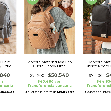
OFF
OFF
 Felix
Mochila Maternal Mia Eco
Mochila Mate
 Little
Cuero Happy Little
Unisex Negro 
Moments Suela
Mome
.840
$50.540
$
$72.200
$71.200
on
$45.486
con
$44.85
ancaria
Transferencia bancaria
Transferenci
$16.613,33
3
cuotas sin interés de
$16.846,67
3
cuotas sin interé