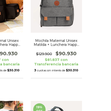
rnal Unisex
Mochila Maternal Unisex
chera Happy
Matilda + Lunchera Happy
Negro
Little Gris
90.930
$90.930
$129.900
7
con
$81.837
con
a bancaria
Transferencia bancaria
rés de
$30.310
3
cuotas sin interés de
$30.310
19
%