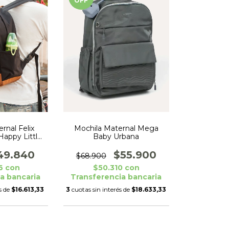
OFF
rnal Felix
Mochila Maternal Mega
Happy Little
Baby Urbana
nts
49.840
$55.900
$68.900
6
con
$50.310
con
a bancaria
Transferencia bancaria
s de
$16.613,33
3
cuotas sin interés de
$18.633,33