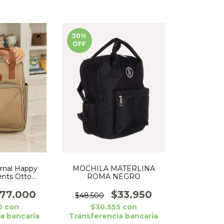
30
%
OFF
rnal Happy
MOCHILA MATERLINA
ents Otto
ROMA NEGRO
illo Térmico
77.000
$33.950
$48.500
0
con
$30.555
con
a bancaria
Transferencia bancaria