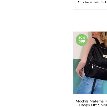
3
cuotas sin interés d
30
%
OFF
Mochila Maternal 
Happy Little M