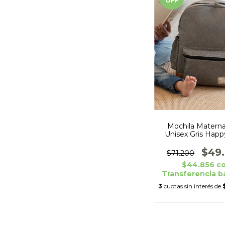
OFF
Mochila Maternal
Unisex Gris Happy
Moments
$49
$71.200
$44.856
c
Transferencia b
3
cuotas sin interés de