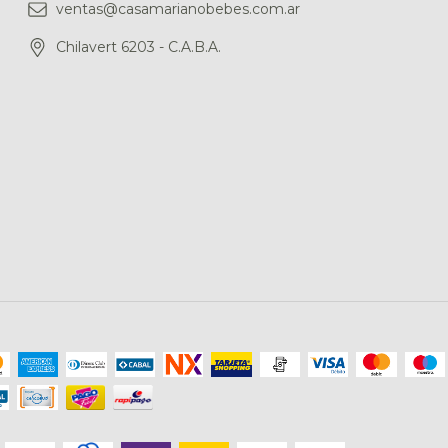
ventas@casamarianobebes.com.ar
Chilavert 6203 - C.A.B.A.