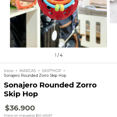
1
/
4
Inicio
>
MARCAS
>
SKIP*HOP
>
Sonajero Rounded Zorro Skip Hop
Sonajero Rounded Zorro
Skip Hop
$36.900
Precio sin impuestos
$30.495,87