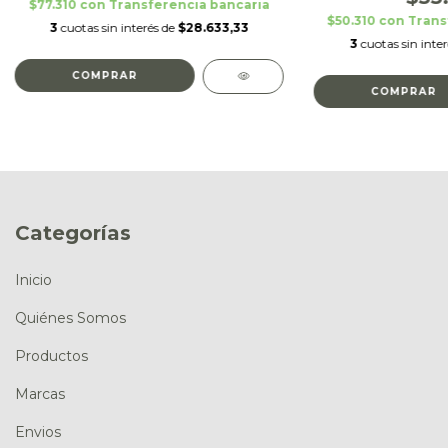
$77.310
con
Transferencia bancaria
$50.310
con
Trans
3
cuotas sin interés de
$28.633,33
3
cuotas sin inte
Categorías
Inicio
Quiénes Somos
Productos
Marcas
Envios