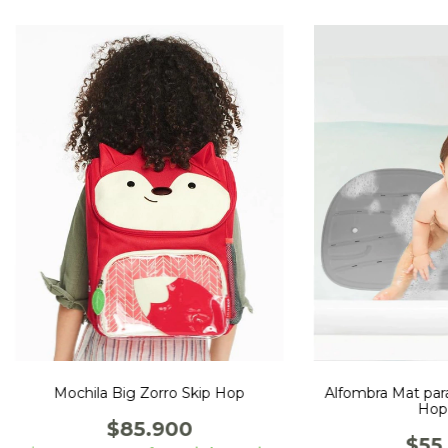
Mochila Big Zorro Skip Hop
Alfombra Mat par
Hop 
$85.900
$55