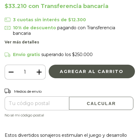
$33.210
con
Transferencia bancaria
3
cuotas sin interés de
$12.300
10% de descuento
pagando con Transferencia
bancaria
Ver más detalles
Envío gratis
superando los
$250.000
CAMBIAR CP
Entregas para el CP:
Medios de envío
CALCULAR
No sé mi código postal
Estos divertidos sonajeros estimulan el juego y desarrollo