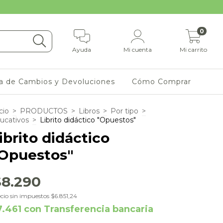
0
Ayuda
Mi cuenta
Mi carrito
ca de Cambios y Devoluciones
Cómo Comprar
cio
>
PRODUCTOS
>
Libros
>
Por tipo
>
ucativos
>
Librito didáctico "Opuestos"
ibrito didáctico
Opuestos"
$8.290
cio sin impuestos
$6.851,24
7.461
con
Transferencia bancaria