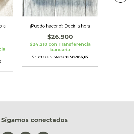
o a
Cartas Educ
¡Puedo hacerlo!: Decir la hora
$26.900
$24.210
con
Transferencia
cia
$10.890
bancaria
3
cuotas sin interés de
$8.966,67
0
3
cuotas s
Sigamos conectados