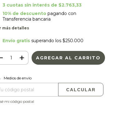
3
cuotas sin interés de
$2.763,33
10% de descuento
pagando con
Transferencia bancaria
r más detalles
Envío gratis
superando los
$250.000
CAMBIAR CP
regas para el CP:
Medios de envío
CALCULAR
sé mi código postal