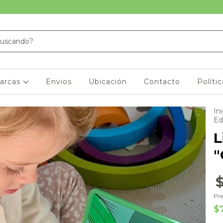
arcas
Envios
Ubicación
Contacto
Políti
Ini
Ed
L
"
Pre
$