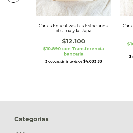
Cartas Educativas Las Estaciones,
con Lobo
Cart
el clima y la Ropa
0
$12.100
ferencia
$1
$10.890
con
Transferencia
bancaria
e
$11.300
3
3
cuotas sin interés de
$4.033,33
Categorías