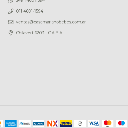
5491146011594
011 4601-1594
ventas@casamarianobebes.com.ar
Chilavert 6203 - C.A.B.A.