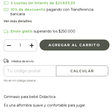
3
cuotas sin interés de
$21.633,33
10% de descuento
pagando con Transferencia
bancaria
Ver más detalles
Envío gratis
superando los
$250.000
CAMBIAR CP
Entregas para el CP:
Medios de envío
CALCULAR
No sé mi código postal
Gimnasio para bebé Didactica
Es una alfombra suave y confortable para jugar.