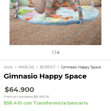
1
/
4
Inicio
>
MARCAS
>
BEBESIT
>
Gimnasio Happy Space
Gimnasio Happy Space
$64.900
Precio sin impuestos
$53.636,36
$58.410
con
Transferencia bancaria