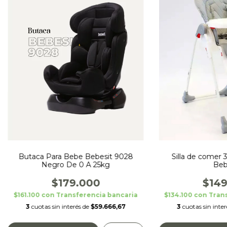
Butaca Para Bebe Bebesit 9028
Silla de comer 3
Negro De 0 A 25kg
Beb
$179.000
$149
$161.100
con
Transferencia bancaria
$134.100
con
Tran
3
cuotas sin interés de
$59.666,67
3
cuotas sin inte