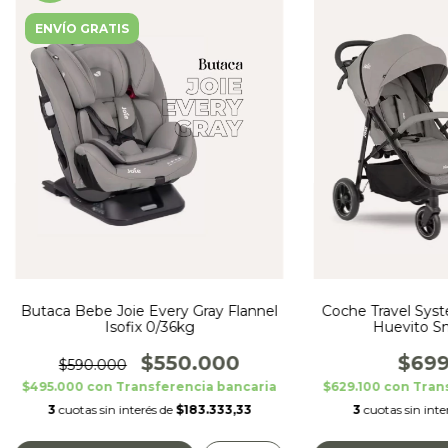
ENVÍO GRATIS
Butaca Bebe Joie Every Gray Flannel
Coche Travel Syst
Isofix 0/36kg
Huevito S
$550.000
$699
$590.000
$495.000
con
Transferencia bancaria
$629.100
con
Tran
3
cuotas sin interés de
$183.333,33
3
cuotas sin inte