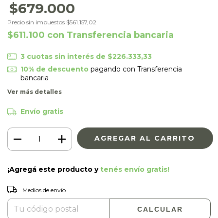
$679.000
Precio sin impuestos
$561.157,02
$611.100
con
Transferencia bancaria
3
cuotas sin interés de
$226.333,33
10% de descuento
pagando con Transferencia
bancaria
Ver más detalles
Envío gratis
¡Agregá este producto y
tenés envío gratis!
CAMBIAR CP
Entregas para el CP:
Medios de envío
CALCULAR