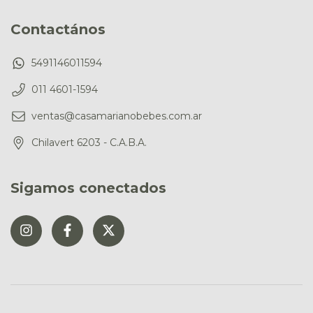
Contactános
5491146011594
011 4601-1594
ventas@casamarianobebes.com.ar
Chilavert 6203 - C.A.B.A.
Sigamos conectados