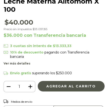
Leche Materna Alltomom X
100
$40.000
Precio sin impuestos
$33.057,85
$36.000
con
Transferencia bancaria
3
cuotas sin interés de
$13.333,33
10% de descuento
pagando con Transferencia
bancaria
Ver más detalles
Envío gratis
superando los
$250.000
CAMBIAR CP
Entregas para el CP:
Medios de envío