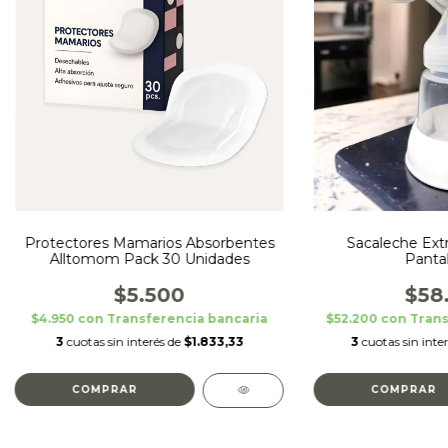
Protectores Mamarios Absorbentes
Sacaleche Extr
Alltomom Pack 30 Unidades
Pantal
$5.500
$58
$4.950
con
Transferencia bancaria
$52.200
con
Trans
3
cuotas sin interés de
$1.833,33
3
cuotas sin inte