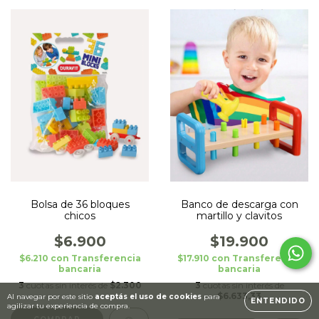
Bolsa de 36 bloques
Banco de descarga con
chicos
martillo y clavitos
$6.900
$19.900
$6.210
con
Transferencia
$17.910
con
Transferencia
bancaria
bancaria
3
cuotas sin interés de
$2.300
3
cuotas sin interés de
$6.633,33
Al navegar por este sitio
aceptás el uso de cookies
para
ENTENDIDO
agilizar tu experiencia de compra.