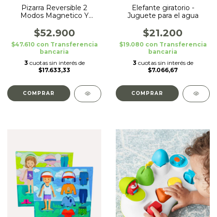
Pizarra Reversible 2
Elefante giratorio -
Modos Magnetico Y
Juguete para el agua
Normal Tiburon
$52.900
$21.200
$47.610
con
Transferencia
$19.080
con
Transferencia
bancaria
bancaria
3
cuotas sin interés de
3
cuotas sin interés de
$17.633,33
$7.066,67