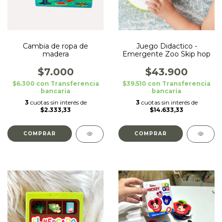
Cambia de ropa de
Juego Didactico -
madera
Emergente Zoo Skip hop
$7.000
$43.900
$6.300
con
Transferencia
$39.510
con
Transferencia
bancaria
bancaria
3
cuotas sin interés de
3
cuotas sin interés de
$2.333,33
$14.633,33
COMPRAR