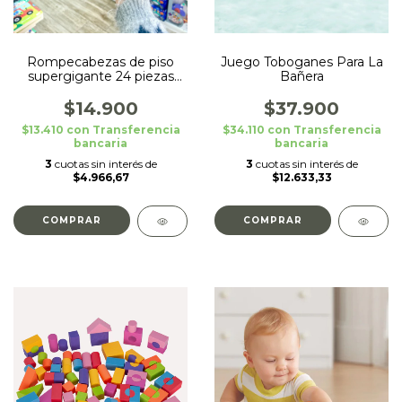
Rompecabezas de piso
Juego Toboganes Para La
supergigante 24 piezas
Bañera
bifaz con crayones ·
Mickey
$14.900
$37.900
$13.410
con
Transferencia
$34.110
con
Transferencia
bancaria
bancaria
3
cuotas sin interés de
3
cuotas sin interés de
$4.966,67
$12.633,33