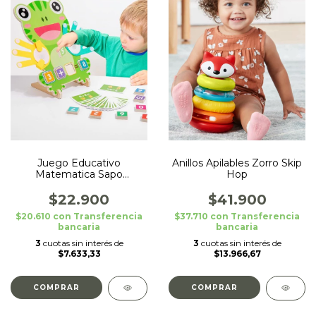
Juego Educativo
Anillos Apilables Zorro Skip
Matematica Sapo
Hop
Montessori Suma Resta
$22.900
$41.900
$20.610
con
Transferencia
$37.710
con
Transferencia
bancaria
bancaria
3
cuotas sin interés de
3
cuotas sin interés de
$7.633,33
$13.966,67