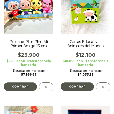
Peluche Plim Plim Mi
Cartas Educativas
Primer Amigo 13 cm
Animales del Mundo
$23.900
$12.100
$21.510
con
Transferencia
$10.890
con
Transferencia
bancaria
bancaria
3
cuotas sin interés de
3
cuotas sin interés de
$7.966,67
$4.033,33
COMPRAR