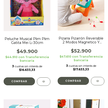
Pizarra Pizarrón Reversible
Peluche Musical Plim Plim
2 Modos Magnetico Y
Gatita Mei Li 30cm
Normal Dinosaurio
$52.900
$49.900
$47.610
con
Transferencia
$44.910
con
Transferencia
bancaria
bancaria
3
cuotas sin interés de
3
cuotas sin interés de
$17.633,33
$16.633,33