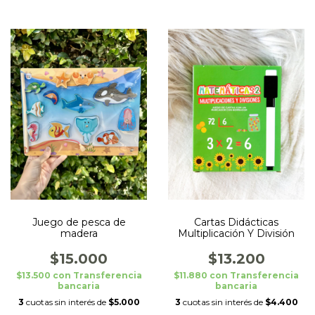
Cartas Didácticas
Juego de pesca de
Multiplicación Y División
madera
$13.200
$15.000
$11.880
con
Transferencia
$13.500
con
Transferencia
bancaria
bancaria
3
cuotas sin interés de
$4.400
3
cuotas sin interés de
$5.000